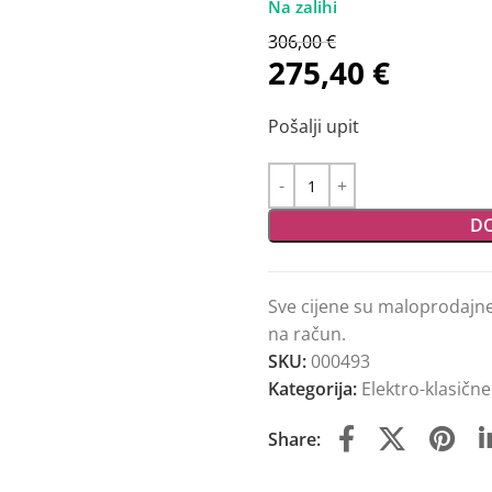
306,00
€
275,40
€
Pošalji upit
DO
Sve cijene su maloprodajn
na račun.
SKU:
000493
Kategorija:
Elektro-klasične
Share: