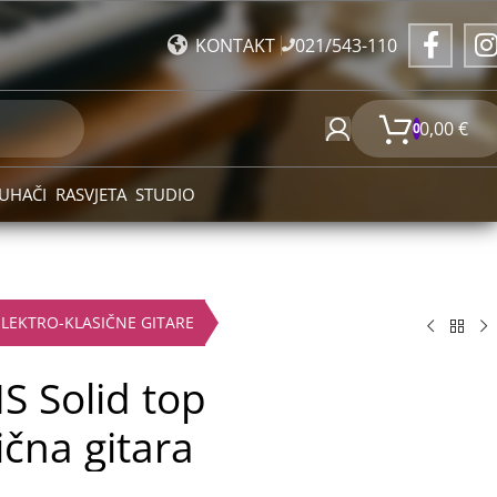
021/543-110
KONTAKT
0,00
€
0
UHAČI
RASVJETA
STUDIO
ELEKTRO-KLASIČNE GITARE
S Solid top
ična gitara