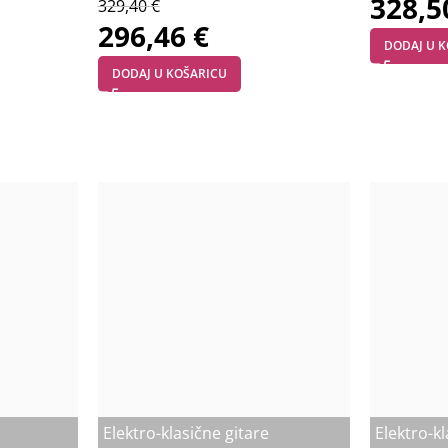
328,
329,40
€
296,46
€
DODAJ U 
DODAJ U KOŠARICU
Elektro-klasične gitare
Elektro-kl