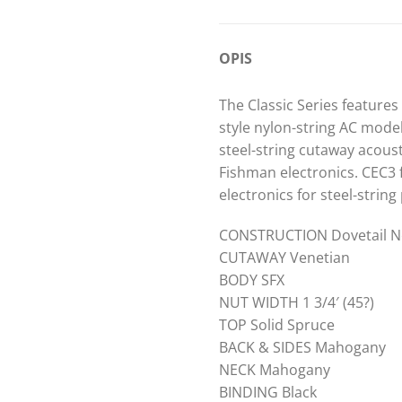
OPIS
The Classic Series features
style nylon-string AC mode
steel-string cutaway acoust
Fishman electronics. CEC3
electronics for steel-strin
CONSTRUCTION Dovetail Ne
CUTAWAY Venetian
BODY SFX
NUT WIDTH 1 3/4′ (45?)
TOP Solid Spruce
BACK & SIDES Mahogany
NECK Mahogany
BINDING Black