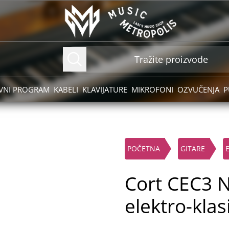
VNI PROGRAM
KABELI
KLAVIJATURE
MIKROFONI
OZVUČENJA
P
POČETNA
GITARE
Cort CEC3 N
elektro-klas