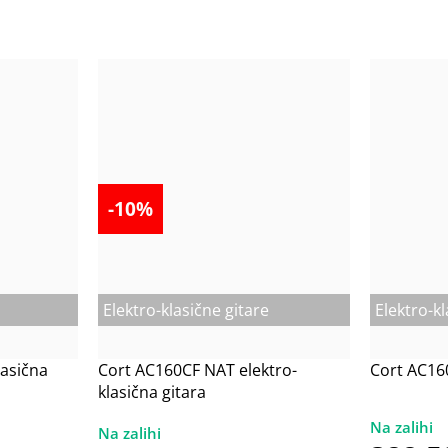
-10%
Elektro-klasične gitare
Elektro-kl
lasična
Cort AC160CF NAT elektro-
Cort AC16
klasična gitara