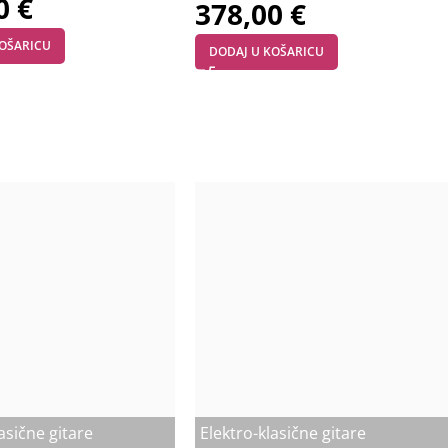
50
€
378,00
€
KOŠARICU
DODAJ U KOŠARICU
asične gitare
Elektro-klasične gitare