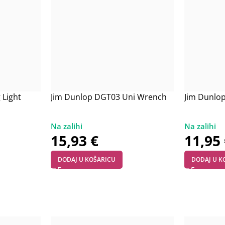
 Light
Jim Dunlop DGT03 Uni Wrench
Jim Dunlo
15,93
€
11,95
DODAJ U KOŠARICU
DODAJ U K