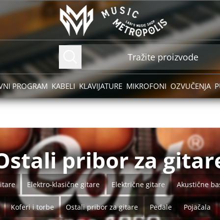
VNI PROGRAM
KABELI
KLAVIJATURE
MIKROFONI
OZVUČENJA
P
Ostali pribor za gitar
itare
Elektro-klasične gitare
Električne gitare
Akustične bas
Koferi i torbe
Ostali pribor za gitare
Pedale
Pojačala