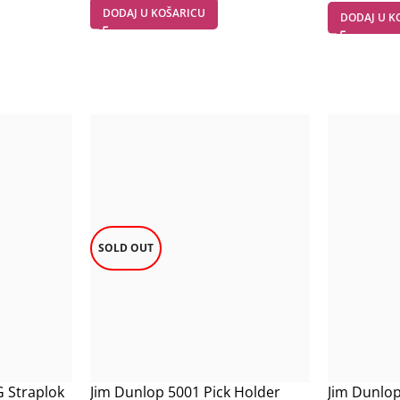
DODAJ U KOŠARICU
DODAJ U K
SOLD OUT
 Straplok
Jim Dunlop 5001 Pick Holder
Jim Dunlop