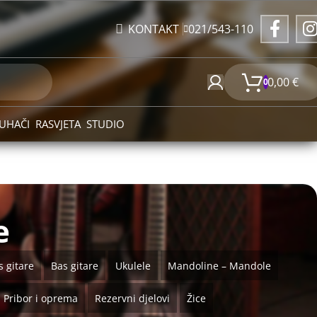
021/543-110
KONTAKT
0,00
€
0
UHAČI
RASVJETA
STUDIO
e
 gitare
Bas gitare
Ukulele
Mandoline – Mandole
Pribor i oprema
Rezervni djelovi
Žice