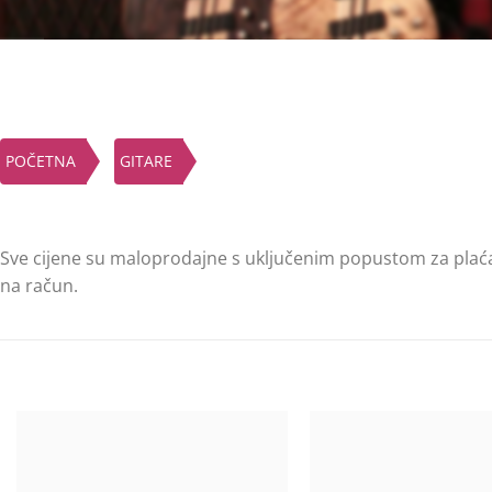
POČETNA
GITARE
Sve cijene su maloprodajne s uključenim popustom za plać
na račun.