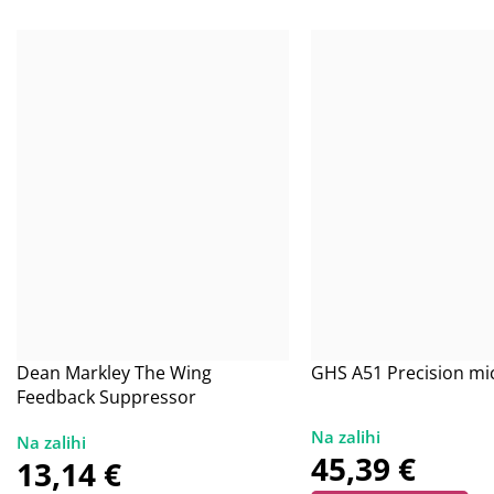
Dean Markley The Wing
GHS A51 Precision m
Feedback Suppressor
45,39
€
13,14
€