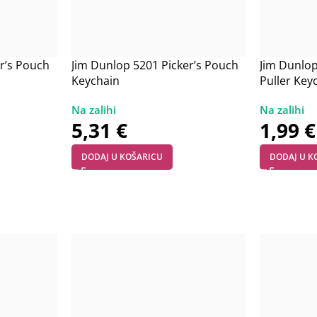
r’s Pouch
Jim Dunlop 5201 Picker’s Pouch
Jim Dunlop
Keychain
Puller Key
5,31
€
1,99
€
DODAJ U KOŠARICU
DODAJ U K