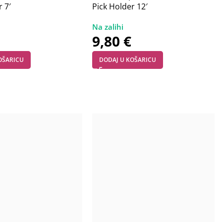
r 7′
Pick Holder 12′
9,80
€
OŠARICU
DODAJ U KOŠARICU