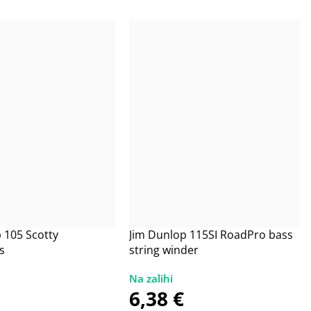
 105 Scotty
Jim Dunlop 115SI RoadPro bass
s
string winder
6,38
€