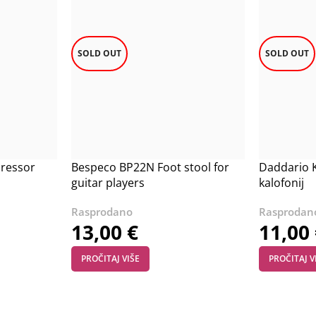
SOLD OUT
SOLD OUT
pressor
Bespeco BP22N Foot stool for
Daddario 
guitar players
kalofonij
13,00
€
11,00
PROČITAJ VIŠE
PROČITAJ V