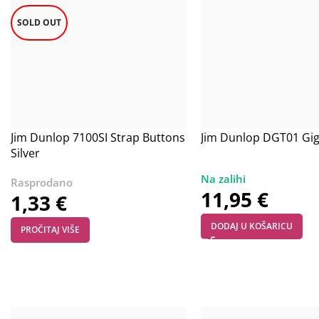
SOLD OUT
Jim Dunlop 7100SI Strap Buttons
Jim Dunlop DGT01 Gig
Silver
11,95
€
1,33
€
DODAJ U KOŠARICU
PROČITAJ VIŠE