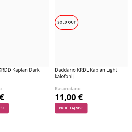
SOLD OUT
KRDD Kaplan Dark
Daddario KRDL Kaplan Light
kalofonij
€
11,00
€
IŠE
PROČITAJ VIŠE