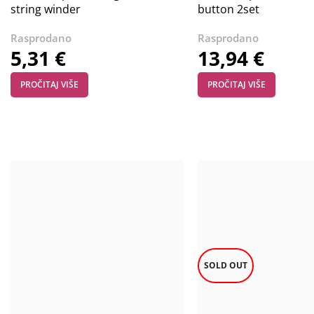
string winder
button 2set
5,31
€
13,94
€
PROČITAJ VIŠE
PROČITAJ VIŠE
SOLD OUT