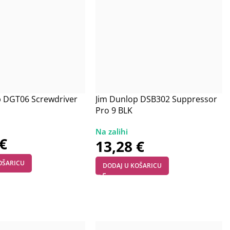
p DGT06 Screwdriver
Jim Dunlop DSB302 Suppressor
Pro 9 BLK
€
13,28
€
OŠARICU
DODAJ U KOŠARICU