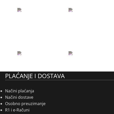
PLAĆANJE I DOSTAVA
Načini plaćanja
Načini dostave
Osobno preuzimanje
R1 i e-Računi