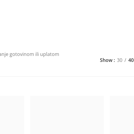
anje gotovinom ili uplatom
Show
30
40