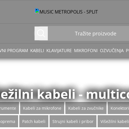
VNI PROGRAM
KABELI
KLAVIJATURE
MIKROFONI
OZVUČENJA
P
ežilni kabeli - multi
trumente
Kabeli za mikrofone
Kabeli za zvučnike
Konektori
a oprema
Patch kabeli
Strujni kabeli i pribor
Višežilni kabel