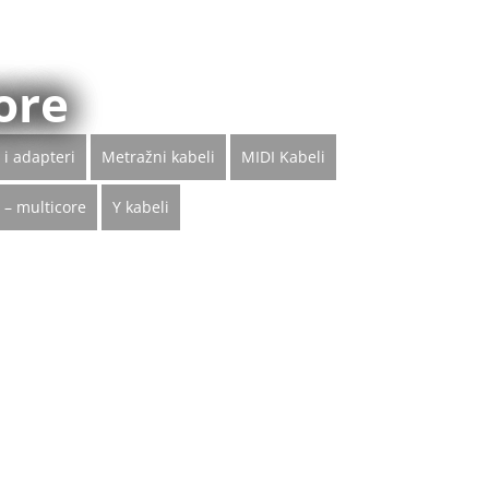
core
 i adapteri
Metražni kabeli
MIDI Kabeli
i – multicore
Y kabeli