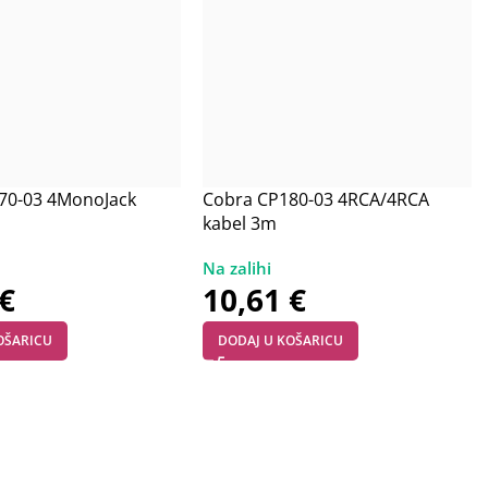
70-03 4MonoJack
Cobra CP180-03 4RCA/4RCA
kabel 3m
€
10,61
€
OŠARICU
DODAJ U KOŠARICU