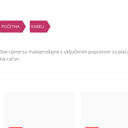
POČETNA
KABELI
Sve cijene su maloprodajne s uključenim popustom za plać
na račun.