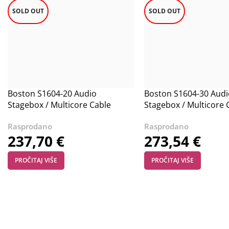
SOLD OUT
SOLD OUT
Boston S1604-20 Audio
Boston S1604-30 Audi
Stagebox / Multicore Cable
Stagebox / Multicore 
System – 16 Inputs / 4 Outputs
System – 16 Inputs / 
237,70
€
273,54
€
PROČITAJ VIŠE
PROČITAJ VIŠE