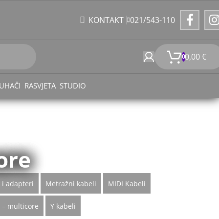
021/543-110
KONTAKT
0,00
€
0
UHAČI
RASVJETA
STUDIO
core
 i adapteri
Metražni kabeli
MIDI Kabeli
i – multicore
Y kabeli