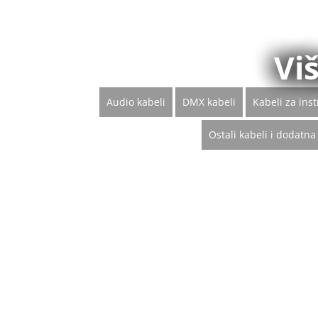
Viš
Audio kabeli
DMX kabeli
Kabeli za ins
Ostali kabeli i dodatn