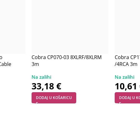
o
Cobra CP070-03 8XLRF/8XLRM
Cobra CP1
Cable
3m
/4RCA 3m
4 Outputs
33,18
€
10,61
DODAJ U KOŠARICU
DODAJ U K