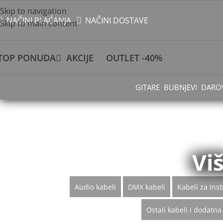
Skip to navigation
NAČINI PLAĆANJA
NAČINI DOSTAVE
Skip to main content
TOP PONUDA
AKCIJE
OUTLET -40%
GITARE
BUBNJEVI
DARO
Viš
Audio kabeli
DMX kabeli
Kabeli za ins
Ostali kabeli i dodatn