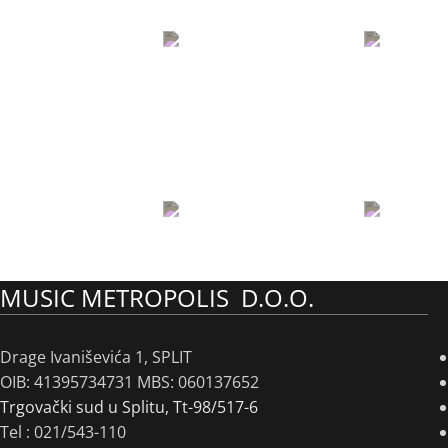
MUSIC METROPOLIS D.O.O.
Drage Ivaniševića 1, SPLIT
OIB: 41395734731 MBS: 060137652
Trgovački sud u Splitu, Tt-98/517-6
Tel :
021/543-110