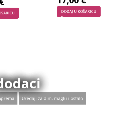
€
DODAJ U KOŠARICU
OŠARICU
dodaci
 oprema
Uređaji za dim, maglu i ostalo