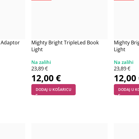
c Adaptor
Mighty Bright TripleLed Book
Mighty Bri
Light
Light
23,89
€
23,89
€
12,00
€
12,00
DODAJ U KOŠARICU
DODAJ U K