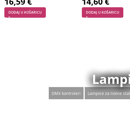
16,59
€
14,60
€
DODAJ U KOŠARICU
DODAJ U KOŠARICU
Lampi
DMX kontroleri
Lampice za notne stal