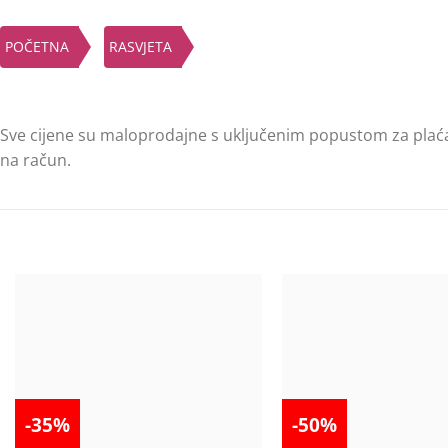
POČETNA
RASVJETA
Sve cijene su maloprodajne s uključenim popustom za plać
na račun.
-35%
-50%