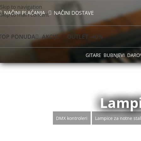
Skip to navigation
NAČINI PLAĆANJA
NAČINI DOSTAVE
Skip to main content
TOP PONUDA
AKCIJE
OUTLET -40%
GITARE
BUBNJEVI
DARO
Lampi
DMX kontroleri
Lampice za notne stal