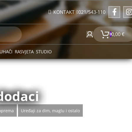
021/543-110
KONTAKT
0,00
€
0
UHAČI
RASVJETA
STUDIO
dodaci
 oprema
Uređaji za dim, maglu i ostalo