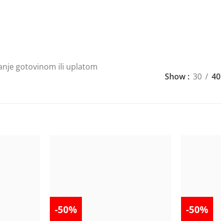
anje gotovinom ili uplatom
Show
30
40
-50%
-50%