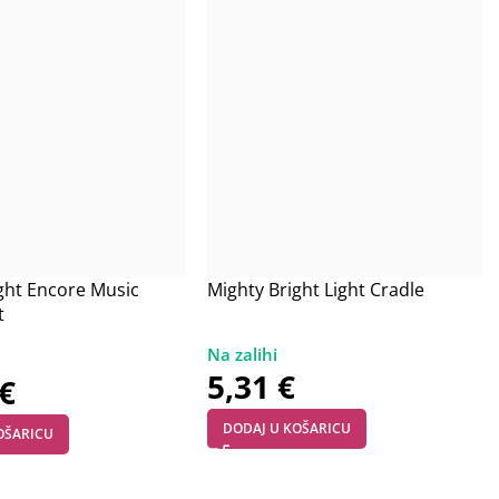
ght Encore Music
Mighty Bright Light Cradle
t
5,31
€
€
DODAJ U KOŠARICU
OŠARICU