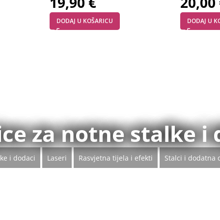
19,90
€
20,00
DODAJ U KOŠARICU
DODAJ U K
ce za notne stalke i 
ke i dodaci
Laseri
Rasvjetna tijela i efekti
Stalci i dodatna