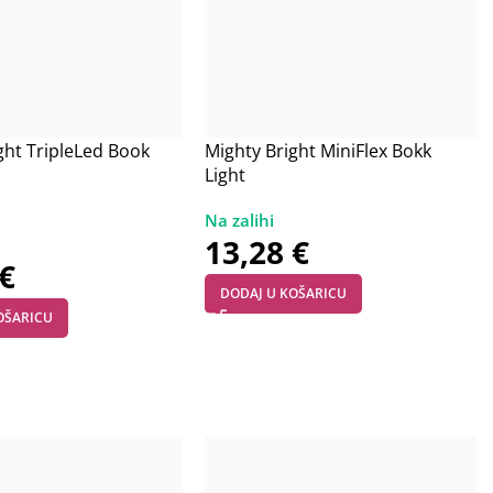
ght TripleLed Book
Mighty Bright MiniFlex Bokk
Light
13,28
€
€
DODAJ U KOŠARICU
OŠARICU