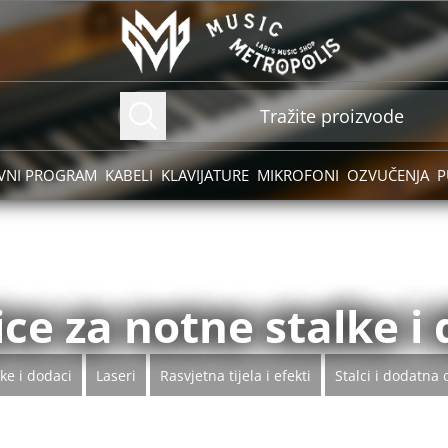
VNI PROGRAM
KABELI
KLAVIJATURE
MIKROFONI
OZVUČENJA
P
ce za notne stalke i 
ke i dodaci
Laseri
Rasvjetna tijela i efekti
Stalci i dodatna