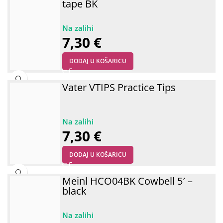
tape BK
7,30
€
DODAJ U KOŠARICU
Vater VTIPS Practice Tips
7,30
€
DODAJ U KOŠARICU
Meinl HCO04BK Cowbell 5′ –
black