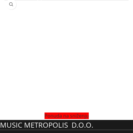
O
p
Ponuda na sniženju
MUSIC METROPOLIS D.O.O.