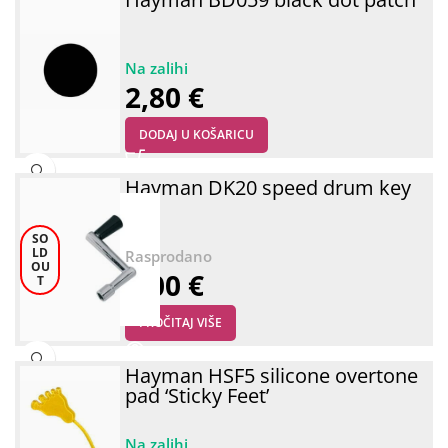
2,80
€
DODAJ U KOŠARICU
Hayman DK20 speed drum key
SO
LD
OU
5,00
€
T
PROČITAJ VIŠE
Hayman HSF5 silicone overtone
pad ‘Sticky Feet’