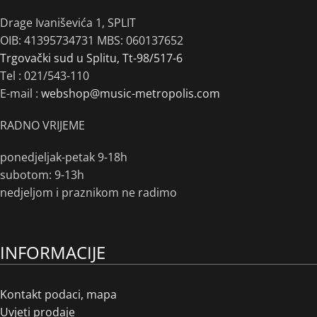
Drage Ivaniševića 1, SPLIT
OIB: 41395734731 MBS: 060137652
Trgovački sud u Splitu, Tt-98/517-6
Tel :
021/543-110
E-mail :
webshop@music-metropolis.com
RADNO VRIJEME
ponedjeljak-petak 9-18h
subotom: 9-13h
nedjeljom i praznikom ne radimo
INFORMACIJE
Kontakt podaci, mapa
Uvjeti prodaje