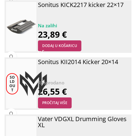
Sonitus KICK2217 kicker 22×17
23,89
€
DODAJ U KOŠARICU
Sonitus KII2014 Kicker 20×14
SO
LD
OU
26,55
€
T
PROČITAJ VIŠE
Vater VDGXL Drumming Gloves
XL