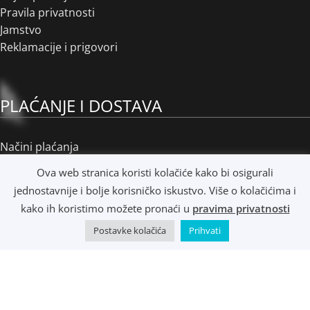
Pravila privatnosti
Jamstvo
Reklamacije i prigovori
PLAĆANJE I DOSTAVA
Načini plaćanja
Načini dostave
Ova web stranica koristi kolačiće kako bi osigurali
Osobno preuzimanje
jednostavnije i bolje korisničko iskustvo. Više o kolačićima i
R1 i e-Računi
kako ih koristimo možete pronaći u
pravima privatnosti
Postavke kolačića
Prihvati
©
Music Metropolis d.o.o.
- 2022 - Sva prava zadržana.