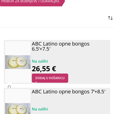
PRIBOR ZA BUBNJEVE I UDARALJKE
ABC Latino opne bongos
6.5’+7.5′
26,55
€
DODAJ U KOŠARICU
ABC Latino opne bongos 7’+8.5′