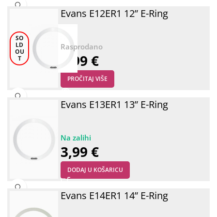
Evans E12ER1 12” E-Ring
SO
LD
OU
3,99
€
T
PROČITAJ VIŠE
Evans E13ER1 13” E-Ring
3,99
€
DODAJ U KOŠARICU
Evans E14ER1 14” E-Ring