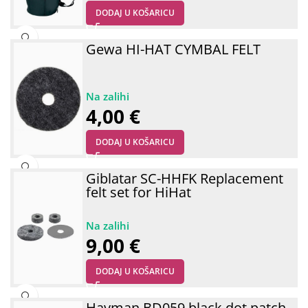
DODAJ U KOŠARICU
Gewa HI-HAT CYMBAL FELT
4,00
€
DODAJ U KOŠARICU
Giblatar SC-HHFK Replacement
felt set for HiHat
9,00
€
DODAJ U KOŠARICU
Hayman BD059 black dot patch