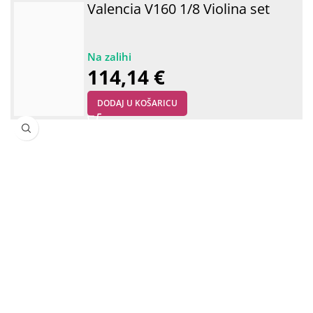
Valencia V160 1/8 Violina set
114,14
€
DODAJ U KOŠARICU
Osta
žiča
ins