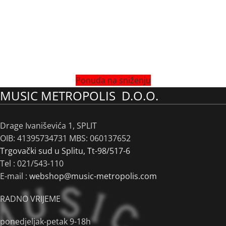
Ponuda na sniženju
MUSIC METROPOLIS D.O.O.
Drage Ivaniševića 1, SPLIT
OIB: 41395734731 MBS: 060137652
Trgovački sud u Splitu, Tt-98/517-6
Tel :
021/543-110
E-mail :
webshop@music-metropolis.com
RADNO VRIJEME
ponedjeljak-petak 9-18h