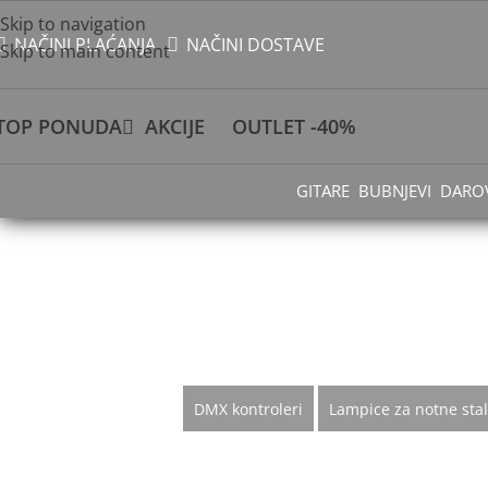
Skip to navigation
NAČINI PLAĆANJA
NAČINI DOSTAVE
Skip to main content
TOP PONUDA
AKCIJE
OUTLET -40%
GITARE
BUBNJEVI
DARO
DMX kontroleri
Lampice za notne stal