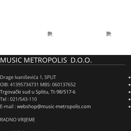
MUSIC METROPOLIS D.O.O.
Drage Ivaniševića 1, SPLIT
OIB: 41395734731 MBS: 060137652
Trgovački sud u Splitu, Tt-98/517-6
Tel :
021/543-110
E-mail :
webshop@music-metropolis.com
RADNO VRIJEME