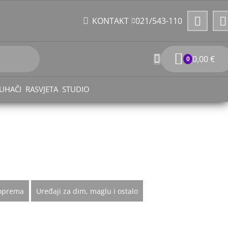
021/543-110
KONTAKT
0,00
€
0
UHAČI
RASVJETA
STUDIO
 oprema
Uređaji za dim, maglu i ostalo