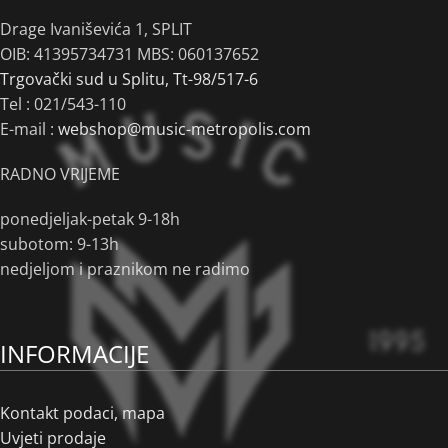
Drage Ivaniševića 1, SPLIT
OIB: 41395734731 MBS: 060137652
Trgovački sud u Splitu, Tt-98/517-6
Tel :
021/543-110
E-mail :
webshop@music-metropolis.com
RADNO VRIJEME
ponedjeljak-petak 9-18h
subotom: 9-13h
nedjeljom i praznikom ne radimo
INFORMACIJE
Kontakt podaci, mapa
Uvjeti prodaje