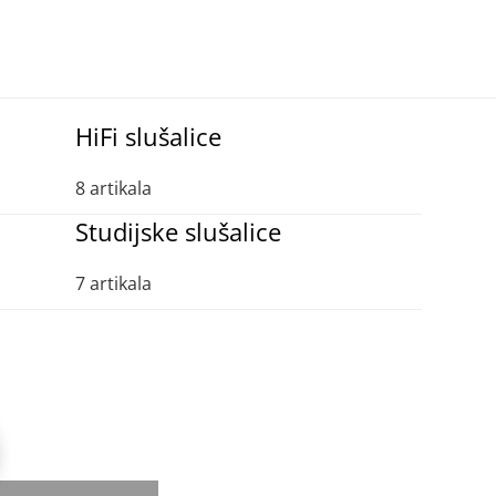
HiFi slušalice
8 artikala
Studijske slušalice
7 artikala