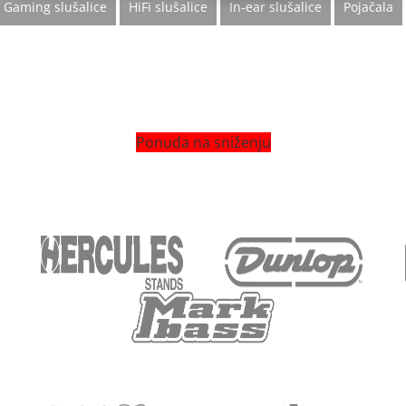
Gaming slušalice
HiFi slušalice
In-ear slušalice
Pojačala
Ponuda na sniženju