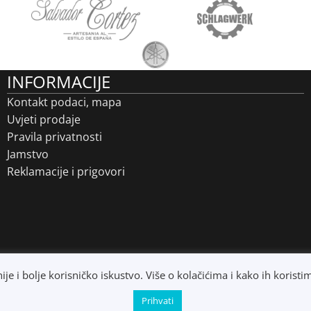
INFORMACIJE
Kontakt podaci, mapa
Uvjeti prodaje
Pravila privatnosti
Jamstvo
Reklamacije i prigovori
nije i bolje korisničko iskustvo. Više o kolačićima i kako ih koris
Prihvati