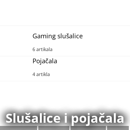
Gaming slušalice
6 artikala
Pojačala
4 artikla
Slušalice i pojačala