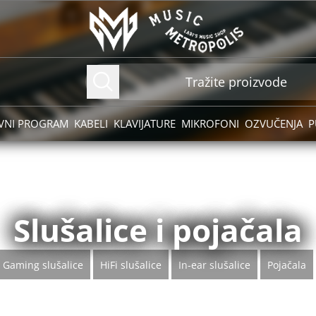
VNI PROGRAM
KABELI
KLAVIJATURE
MIKROFONI
OZVUČENJA
P
Slušalice i pojačala
Gaming slušalice
HiFi slušalice
In-ear slušalice
Pojačala