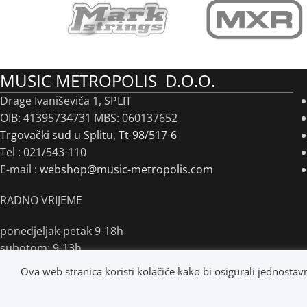
MUSIC METROPOLIS D.O.O.
Drage Ivaniševića 1, SPLIT
OIB: 41395734731 MBS: 060137652
Trgovački sud u Splitu, Tt-98/517-6
Tel :
021/543-110
E-mail :
webshop@music-metropolis.com
RADNO VRIJEME
ponedjeljak-petak 9-18h
subotom: 9-13h
nedjeljom i praznikom ne radimo
Ova web stranica koristi kolačiće kako bi osigurali jednostav
©
Music Metropolis d.o.o.
- 2022 - Sva prava zadržana.