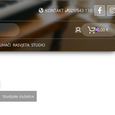
021/543-110
KONTAKT
0,00
€
0
UHAČI
RASVJETA
STUDIO
Studijske slušalice