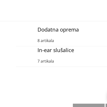
Dodatna oprema
8 artikala
In-ear slušalice
7 artikala