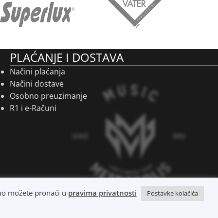
PLAĆANJE I DOSTAVA
Načini plaćanja
Načini dostave
Osobno preuzimanje
R1 i e-Računi
timo možete pronaći u
pravima privatnosti
Postavke kolačića