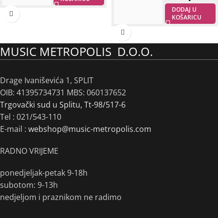
DODAJ U
KOŠARICU
MUSIC METROPOLIS D.O.O.
Drage Ivaniševića 1, SPLIT
OIB: 41395734731 MBS: 060137652
Trgovački sud u Splitu, Tt-98/517-6
Tel :
021/543-110
E-mail :
webshop@music-metropolis.com
RADNO VRIJEME
ponedjeljak-petak 9-18h
subotom: 9-13h
nedjeljom i praznikom ne radimo