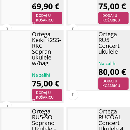
69,90
€
75,00
€
DODAJ U
DODAJ U
KOŠARICU
KOŠARICU
Ortega
Ortega
Keiki K2SS-
RU5
RKC
Concert
Sopran
ukulele
ukulele
w/bag
80,00
€
75,00
€
DODAJ U
KOŠARICU
DODAJ U
KOŠARICU
Ortega
Ortega
RU5-SO
RUCOAL
Soprano
Concert
Ukulele –
Ukulele 4