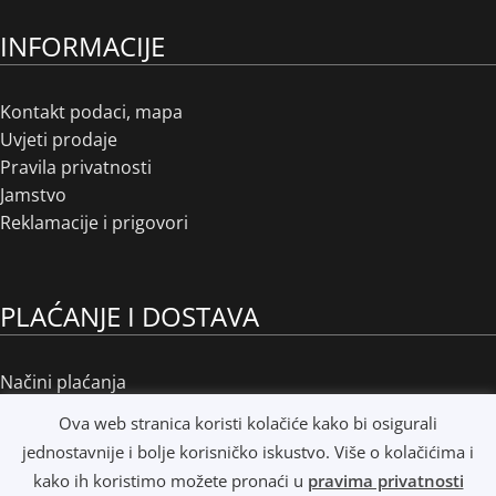
INFORMACIJE
Kontakt podaci, mapa
Uvjeti prodaje
Pravila privatnosti
Jamstvo
Reklamacije i prigovori
PLAĆANJE I DOSTAVA
Načini plaćanja
Načini dostave
Ova web stranica koristi kolačiće kako bi osigurali
Osobno preuzimanje
jednostavnije i bolje korisničko iskustvo. Više o kolačićima i
R1 i e-Računi
kako ih koristimo možete pronaći u
pravima privatnosti