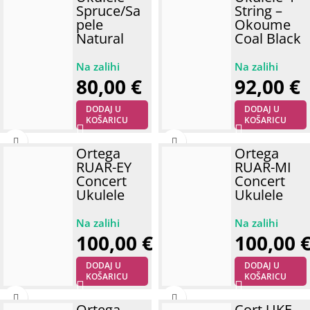
Spruce/Sa
String –
pele
Okoume
Natural
Coal Black
80,00
€
92,00
€
DODAJ U
DODAJ U
KOŠARICU
KOŠARICU
Ortega
Ortega
RUAR-EY
RUAR-MI
Concert
Concert
Ukulele
Ukulele
100,00
€
100,00
DODAJ U
DODAJ U
KOŠARICU
KOŠARICU
Ortega
Cort UKE-