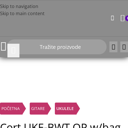
Skip to navigation
Skip to main content
-10%
Click to enlarge
POČETNA
GITARE
UKULELE
Cort UKE-BWT OP w/bag