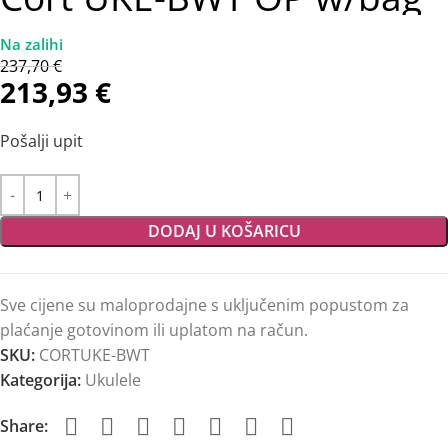
237,70
€
213,93
€
Pošalji upit
DODAJ U KOŠARICU
Sve cijene su maloprodajne s uključenim popustom za
plaćanje gotovinom ili uplatom na račun.
SKU:
CORTUKE-BWT
Kategorija:
Ukulele
Share: