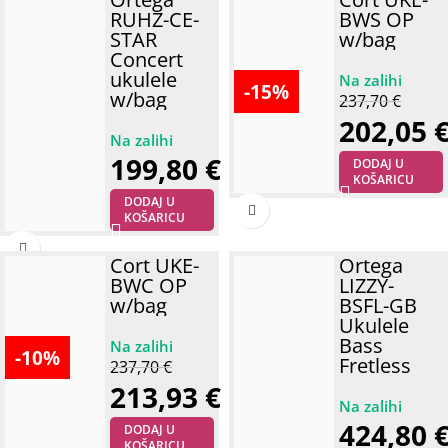
RUHZ-CE-
BWS OP
STAR
w/bag
Concert
ukulele
-15%
w/bag
237,70
€
202,05
199,80
€
DODAJ U
KOŠARICU
DODAJ U
KOŠARICU
Cort UKE-
Ortega
BWC OP
LIZZY-
w/bag
BSFL-GB
Ukulele
Bass
-10%
Fretless
237,70
€
213,93
€
424,80
DODAJ U
KOŠARICU