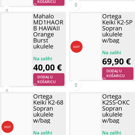
KOŠARICU
Mahalo
Ortega
MD1HAOR
Keiki K2-SP
B HAWAII
Sopran
Orange
ukulele
Burst
w/bag
ukulele
HOT
69,90
€
40,00
€
DODAJ U
KOŠARICU
DODAJ U
KOŠARICU
Ortega
Ortega
Keiki K2-68
K2SS-OKC
Sopran
Sopran
ukulele
ukulele
w/bag
w/bag
HOT