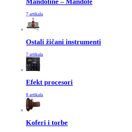
Mandoline – Mandole
7 artikala
Ostali žičani instrumenti
7 artikala
Efekt procesori
8 artikala
Koferi i torbe