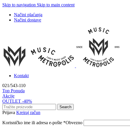
Skip to navigation
Skip to main content
Načini plaćanja
Načini dostave
Kontakt
021/543-110
Top Ponuda
Akcije
OUTLET -40%
Search
Prijava
Kreiraj račun
Korisničko ime ili adresa e-pošte
*
Obvezno