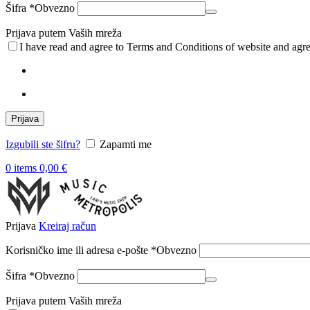
Šifra
*
Obvezno
Prijava putem Vaših mreža
I have read and agree to Terms and Conditions of website and agre
Prijava
Izgubili ste šifru?
Zapamti me
0
items
0,00
€
Prijava
Kreiraj račun
Korisničko ime ili adresa e-pošte
*
Obvezno
Šifra
*
Obvezno
Prijava putem Vaših mreža