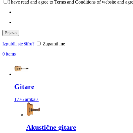
I have read and agree to Terms and Conditions of website and agre
Prijava
Izgubili ste šifru?
Zapamti me
0
items
Gitare
1776 artikala
Akustične gitare