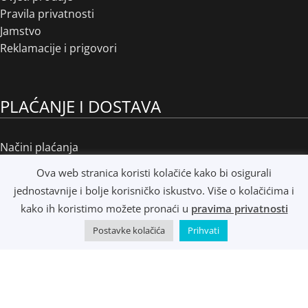
Pravila privatnosti
Jamstvo
Reklamacije i prigovori
PLAĆANJE I DOSTAVA
Načini plaćanja
Načini dostave
Ova web stranica koristi kolačiće kako bi osigurali
Osobno preuzimanje
jednostavnije i bolje korisničko iskustvo. Više o kolačićima i
R1 i e-Računi
kako ih koristimo možete pronaći u
pravima privatnosti
Postavke kolačića
Prihvati
©
Music Metropolis d.o.o.
- 2022 - Sva prava zadržana.