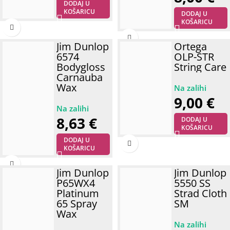
DODAJ U
KOŠARICU
DODAJ U
KOŠARICU
Jim Dunlop
Ortega
6574
OLP-STR
Bodygloss
String Care
Carnauba
Wax
9,00
€
8,63
€
DODAJ U
KOŠARICU
DODAJ U
KOŠARICU
Jim Dunlop
Jim Dunlop
P65WX4
5550 SS
Platinum
Strad Cloth
65 Spray
SM
Wax