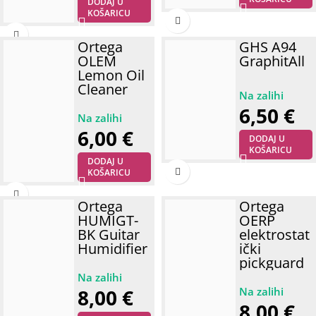
DODAJ U
KOŠARICU
Ortega
GHS A94
OLEM
GraphitAll
Lemon Oil
Cleaner
6,50
€
6,00
€
DODAJ U
KOŠARICU
DODAJ U
KOŠARICU
Ortega
Ortega
HUMIGT-
OERP
BK Guitar
elektrostat
Humidifier
ički
pickguard
8,00
€
8,00
€