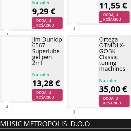
11,55
€
9,29
€
DODAJ U
KOŠARICU
DODAJ U
KOŠARICU
Jim Dunlop
Ortega
6567
OTMDLX-
Superlube
GOBK
gel pen
Classic
2ml
tuning
machines
13,28
€
35,00
€
DODAJ U
KOŠARICU
DODAJ U
KOŠARICU
MUSIC METROPOLIS D.O.O.