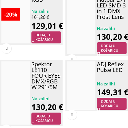
LED SMD 3
in 1 DMX
-20%
Frost Lens
161,26
€
129,01
€
130,20
DODAJ U
KOŠARICU
DODAJ U
KOŠARICU
Spektor
ADJ Reflex
LE110
Pulse LED
FOUR EYES
DMX/RGB
W 291/5M
149,31
DODAJ U
130,20
€
KOŠARICU
DODAJ U
KOŠARICU