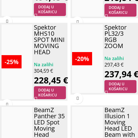
DODAJ U
DODAJ U
KOŠARICU
KOŠARICU
Spektor
Spektor
MHS10
PL32/3
SPOT MINI
RGB
MOVING
ZOOM
HEAD
-20%
-25%
297,43
€
304,59
€
237,94
228,45
€
DODAJ U
KOŠARICU
DODAJ U
KOŠARICU
BeamZ
BeamZ
Panther 35
Illusion 1
LED Spot
Moving
Moving
Head LED
Head
Beam with