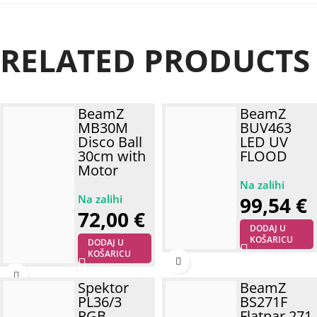
RELATED PRODUCTS
BeamZ
BeamZ
MB30M
BUV463
Disco Ball
LED UV
30cm with
FLOOD
Motor
99,54
€
72,00
€
DODAJ U
KOŠARICU
DODAJ U
KOŠARICU
Spektor
BeamZ
PL36/3
BS271F
RGB
Flatpar 271