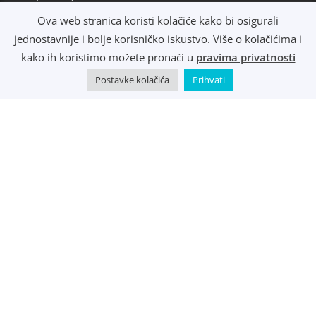
Načini dostave
Ova web stranica koristi kolačiće kako bi osigurali
Osobno preuzimanje
jednostavnije i bolje korisničko iskustvo. Više o kolačićima i
R1 i e-Računi
kako ih koristimo možete pronaći u
pravima privatnosti
Postavke kolačića
Prihvati
©
Music Metropolis d.o.o.
- 2022 - Sva prava zadržana.