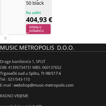
50 black
404,93
€
DODAJ U
KOŠARICU
MUSIC METROPOLIS D.O.O.
Drage Ivaniševića 1, SPLIT
OIB: 41395734731 MBS: 060137652
Trgovački sud u Splitu, Tt-98/517-6
Tel :
021/543-110
E-mail :
webshop@music-metropolis.com
RADNO VRIJEME