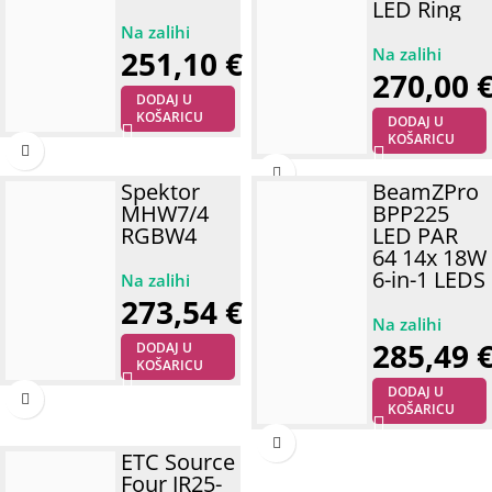
LED Ring
251,10
€
270,00
DODAJ U
KOŠARICU
DODAJ U
KOŠARICU
Spektor
BeamZPro
MHW7/4
BPP225
RGBW4
LED PAR
64 14x 18W
6-in-1 LEDS
273,54
€
285,49
DODAJ U
KOŠARICU
DODAJ U
KOŠARICU
ETC Source
Four JR25-