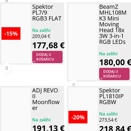
Spektor
BeamZ
PL7/9
MHL108M
RGB3 FLAT
K3 Mini
Moving
Head 18x
-15%
3W 3-in-1
209,04
€
RGB LEDs
177,68
€
DODAJ U
180,00
KOŠARICU
DODAJ U
KOŠARICU
ADJ REVO
Spektor
II
PL1810IP
Moonflow
RGBW
er
-20%
273,54
€
191,13
€
218,84