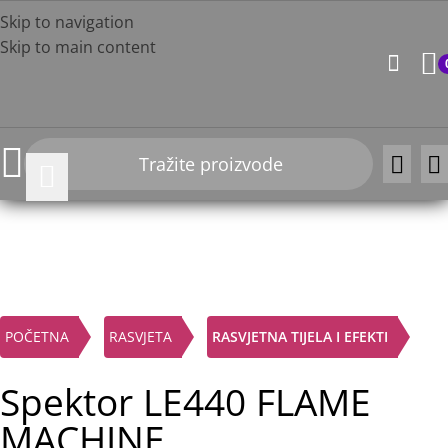
Skip to navigation
Skip to main content
Click to enlarge
POČETNA
RASVJETA
RASVJETNA TIJELA I EFEKTI
Spektor LE440 FLAME
MACHINE