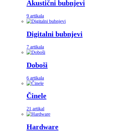
Akustični bubnjevi
9 artikala
Digitalni bubnjevi
7 artikala
Doboši
6 artikala
Činele
21 artikal
Hardware