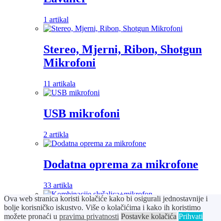
1 artikal
Stereo, Mjerni, Ribon, Shotgun
Mikrofoni
11 artikala
USB mikrofoni
2 artikla
Dodatna oprema za mikrofone
33 artikla
Ova web stranica koristi kolačiće kako bi osigurali jednostavnije i
bolje korisničko iskustvo. Više o kolačićima i kako ih koristimo
Kombinacije slušalica+mikrofon
možete pronaći u
pravima privatnosti
Postavke kolačića
Prihvati