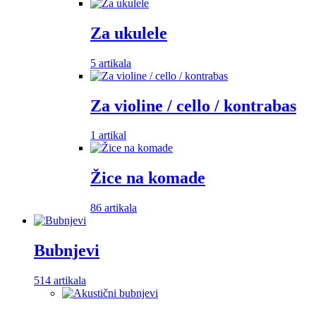
Za ukulele
5 artikala
Za violine / cello / kontrabas
1 artikal
Žice na komade
86 artikala
Bubnjevi
514 artikala