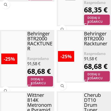
68,35
€
DODAJ U
KOŠARICU
Behringer
Behringer
BTR2000
BTR2000
RACKTUNE
Racktuner
R
-25%
-25%
91,58
€
91,58
€
68,68
€
68,68
€
DODAJ U
KOŠARICU
DODAJ U
KOŠARICU
Wittner
Cherub
814K
DT10
Metronom
Drum
e Pyramid
Tuner