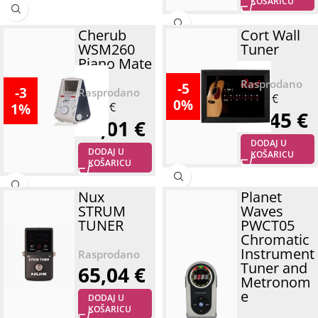
KOŠARICU
Cherub
Cort Wall
WSM260
Tuner
Piano Mate
-5
-3
92,90
€
0%
1%
65,04
€
46,45
€
45,01
€
DODAJ U
DODAJ U
KOŠARICU
KOŠARICU
Nux
Planet
STRUM
Waves
TUNER
PWCT05
Chromatic
Instrument
Tuner and
65,04
€
Metronom
e
DODAJ U
KOŠARICU