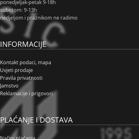
ponedjeljak-petak 9-18h
subotom: 9-13h
nedjeljom i praznikom ne radimo
INFORMACIJE
Kontakt podaci, mapa
Uvjeti prodaje
Pravila privatnosti
Jamstvo
Reklamacije i prigovori
PLAĆANJE I DOSTAVA
Načini plaćanja