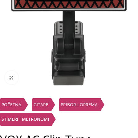
Click to enlarge
POČETNA
GITARE
PRIBOR I OPREMA
ŠTIMERI I METRONOMI