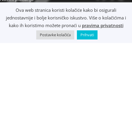
Načini dostave
Ova web stranica koristi kolačiće kako bi osigurali
Osobno preuzimanje
jednostavnije i bolje korisničko iskustvo. Više o kolačićima i
R1 i e-Računi
kako ih koristimo možete pronaći u
pravima privatnosti
Postavke kolačića
Prihvati
©
Music Metropolis d.o.o.
- 2022 - Sva prava zadržana.