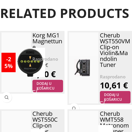
RELATED PRODUCTS
Korg MG1
Cherub
Magnettun
WST550VM
e
Clip-on
Violin&Ma
ndolin
-2
Tuner
5%
10,61
€
8,00
€
10,61
€
DODAJ U
KOŠARICU
DODAJ U
KOŠARICU
Cherub
Cherub
WST550C
WMT558
Clip-on
Metronom
Tuner
e&Tuner