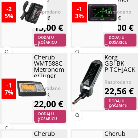
-2
-1
5%
3%
17,25
€
17,25
€
13,00
€
15,00
€
DODAJ U
DODAJ U
KOŠARICU
KOŠARICU
Cherub
Korg
WMT588C
GB1BK
Metronom
PITCHJACK
e/Tuner
-1
22,56
€
7%
26,55
€
22,00
€
DODAJ U
KOŠARICU
DODAJ U
KOŠARICU
Cherub
Cherub