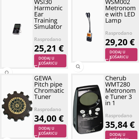
WSI30
WSM002
Harmonic
Metronom
Ear
e with LED
Training
Lamp
Simulator
29,20
€
25,21
€
DODAJ U
KOŠARICU
DODAJ U
KOŠARICU
GEWA
Cherub
Pitch pipe
WMT280
Chromatic
Metronom
Tuner
e Tuner 3
in 1
34,00
€
35,84
€
DODAJ U
KOŠARICU
DODAJ U