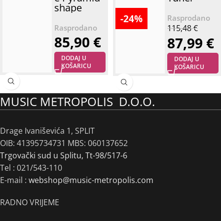
shape
-24%
115,48
€
85,90
€
87,99
€
DODAJ U
DODAJ U
KOŠARICU
KOŠARICU
MUSIC METROPOLIS D.O.O.
Drage Ivaniševića 1, SPLIT
OIB: 41395734731 MBS: 060137652
Trgovački sud u Splitu, Tt-98/517-6
Tel :
021/543-110
E-mail :
webshop@music-metropolis.com
RADNO VRIJEME