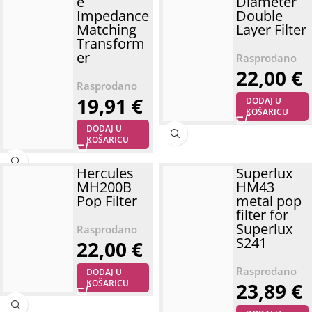
e
Diameter
Impedance
Double
Matching
Layer Filter
Transform
er
22,00
€
19,91
€
DODAJ U
KOŠARICU
DODAJ U
KOŠARICU
Hercules
Superlux
MH200B
HM43
Pop Filter
metal pop
filter for
Superlux
S241
22,00
€
DODAJ U
KOŠARICU
23,89
€