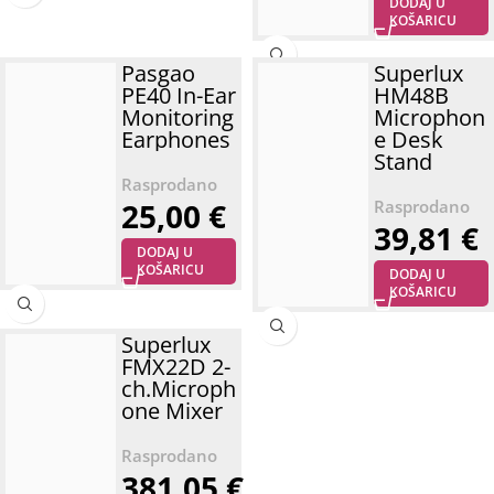
DODAJ U
KOŠARICU
Pasgao
Superlux
PE40 In-Ear
HM48B
Monitoring
Microphon
Earphones
e Desk
Stand
25,00
€
39,81
€
DODAJ U
KOŠARICU
DODAJ U
KOŠARICU
Superlux
FMX22D 2-
ch.Microph
one Mixer
381,05
€