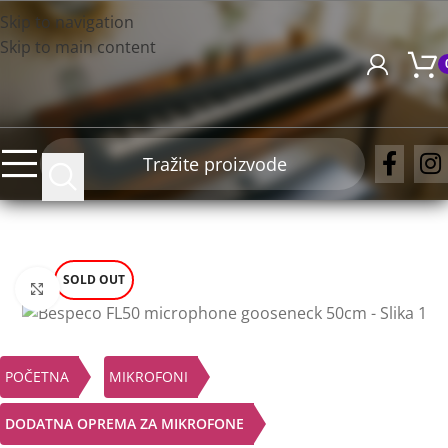
Skip to navigation
Skip to main content
SOLD OUT
Click to enlarge
POČETNA
MIKROFONI
DODATNA OPREMA ZA MIKROFONE