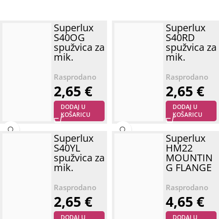
Superlux
Superlux
S40OG
S40RD
spužvica za
spužvica za
mik.
mik.
2,65
€
2,65
€
DODAJ U
DODAJ U
KOŠARICU
KOŠARICU
Superlux
Superlux
S40YL
HM22
spužvica za
MOUNTIN
mik.
G FLANGE
2,65
€
4,65
€
DODAJ U
DODAJ U