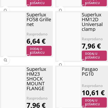
KOŠARICU
KOŠARICU
Superlux
Superlux
FO58 Grille
HM12D
net
Universal
clamp
6,64
€
7,96
€
DODAJ U
KOŠARICU
DODAJ U
KOŠARICU
Superlux
Pasgao
HM23
PG10
SHOCK
MOUNT
FLANGE
10,61
€
DODAJ U
7,96
€
KOŠARICU