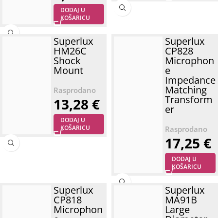
DODAJ U
KOŠARICU
Superlux
Superlux
HM26C
CP828
Shock
Microphon
Mount
e
Impedance
Matching
Transform
13,28
€
er
DODAJ U
KOŠARICU
17,25
€
DODAJ U
KOŠARICU
Superlux
Superlux
CP818
MA91B
Microphon
Large