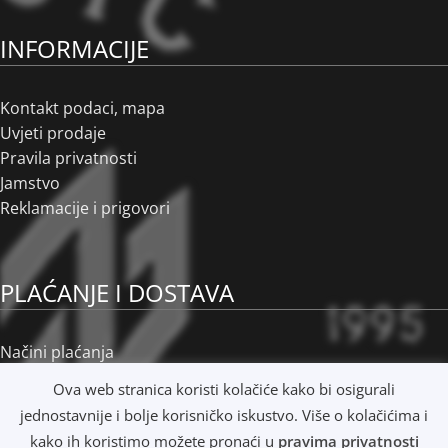
INFORMACIJE
Kontakt podaci, mapa
Uvjeti prodaje
Pravila privatnosti
Jamstvo
Reklamacije i prigovori
PLAĆANJE I DOSTAVA
Načini plaćanja
Načini dostave
Ova web stranica koristi kolačiće kako bi osigurali
Osobno preuzimanje
jednostavnije i bolje korisničko iskustvo. Više o kolačićima i
R1 i e-Računi
kako ih koristimo možete pronaći u
pravima privatnosti