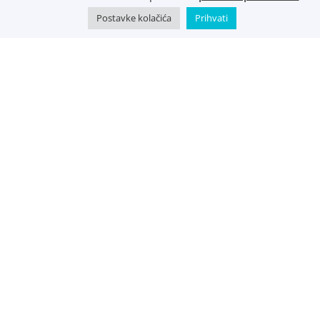
Postavke kolačića
Prihvati
©
Music Metropolis d.o.o.
- 2022 - Sva prava zadržana.