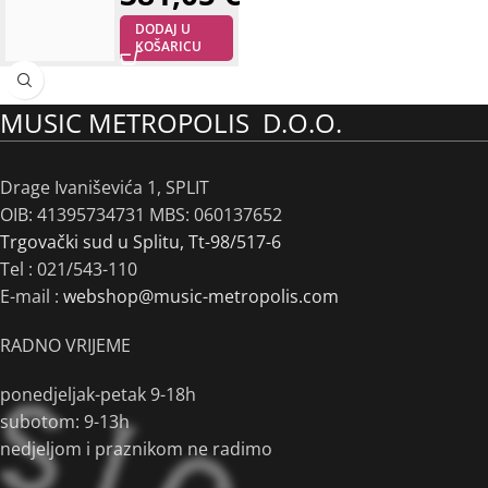
DODAJ U
KOŠARICU
MUSIC METROPOLIS D.O.O.
Drage Ivaniševića 1, SPLIT
OIB: 41395734731 MBS: 060137652
Trgovački sud u Splitu, Tt-98/517-6
Tel :
021/543-110
E-mail :
webshop@music-metropolis.com
RADNO VRIJEME
ponedjeljak-petak 9-18h
subotom: 9-13h
nedjeljom i praznikom ne radimo