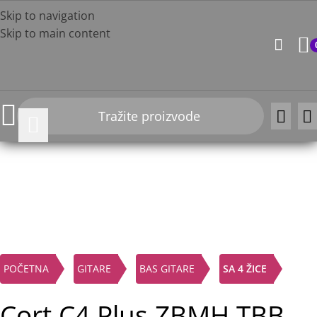
Skip to navigation
Skip to main content
-27%
Click to enlarge
POČETNA
GITARE
BAS GITARE
SA 4 ŽICE
Cort C4 Plus ZBMH TBB