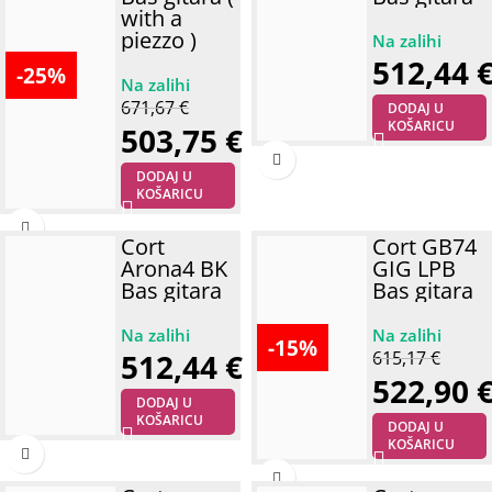
with a
piezzo )
512,44
-25%
671,67
€
DODAJ U
KOŠARICU
503,75
€
DODAJ U
KOŠARICU
Cort
Cort GB74
Arona4 BK
GIG LPB
Bas gitara
Bas gitara
-15%
512,44
€
615,17
€
522,90
DODAJ U
KOŠARICU
DODAJ U
KOŠARICU