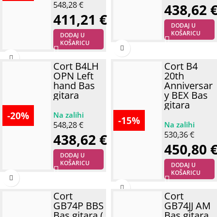
548,28
€
438,62
411,21
€
DODAJ U
KOŠARICU
DODAJ U
KOŠARICU
Cort B4LH
Cort B4
OPN Left
20th
hand Bas
Anniversar
gitara
y BEX Bas
gitara
-20%
-15%
548,28
€
530,36
€
438,62
€
450,80
DODAJ U
KOŠARICU
DODAJ U
KOŠARICU
Cort
Cort
GB74P BBS
GB74JJ AM
Bas gitara (
Bas gitara