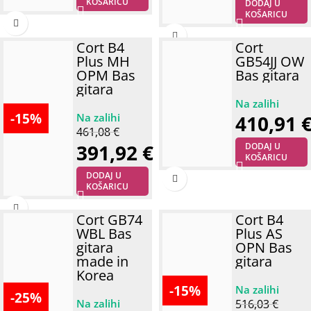
KOŠARICU
DODAJ U
KOŠARICU
Cort B4
Cort
Plus MH
GB54JJ OW
OPM Bas
Bas gitara
gitara
-15%
410,91
461,08
€
391,92
€
DODAJ U
KOŠARICU
DODAJ U
KOŠARICU
Cort GB74
Cort B4
WBL Bas
Plus AS
gitara
OPN Bas
made in
gitara
Korea
-15%
-25%
516,03
€