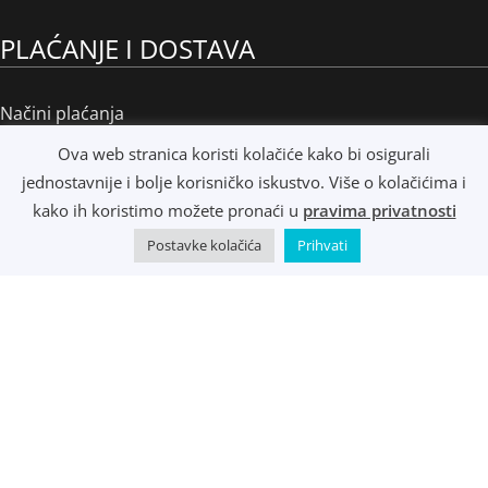
PLAĆANJE I DOSTAVA
Načini plaćanja
Načini dostave
Ova web stranica koristi kolačiće kako bi osigurali
Osobno preuzimanje
jednostavnije i bolje korisničko iskustvo. Više o kolačićima i
R1 i e-Računi
kako ih koristimo možete pronaći u
pravima privatnosti
Postavke kolačića
Prihvati
©
Music Metropolis d.o.o.
- 2022 - Sva prava zadržana.