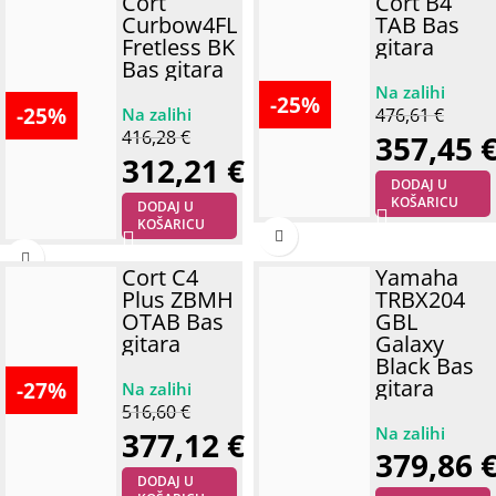
Cort
Cort B4
Curbow4FL
TAB Bas
Fretless BK
gitara
Bas gitara
-25%
-25%
476,61
€
416,28
€
357,45
312,21
€
DODAJ U
KOŠARICU
DODAJ U
KOŠARICU
Cort C4
Yamaha
Plus ZBMH
TRBX204
OTAB Bas
GBL
gitara
Galaxy
Black Bas
gitara
-27%
516,60
€
377,12
€
379,86
DODAJ U