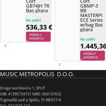
Cort
Cort
GB74JH TR
GBMP-3
Bas gitara
BB
MASTERPI
ECE Series
w/bag Bas
536,33
€
gitara
DODAJ U
KOŠARICU
1.445,3
DODAJ U
KOŠARICU
MUSIC METROPOLIS D.O.O.
Drage Ivaniševića 1, SPLIT
OIB: 41395734731 MBS: 060137652
Trgovački sud u Splitu, Tt-98/517-6
Tel :
021/543-110