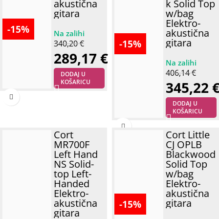
akustična
k Solid Top
gitara
w/bag
Elektro-
-15%
akustična
gitara
-15%
340,20
€
289,17
€
406,14
€
DODAJ U
KOŠARICU
345,22
DODAJ U
KOŠARICU
Cort
Cort Little
MR700F
CJ OPLB
Left Hand
Blackwood
NS Solid-
Solid Top
top Left-
w/bag
Handed
Elektro-
Elektro-
akustična
akustična
gitara
-15%
gitara