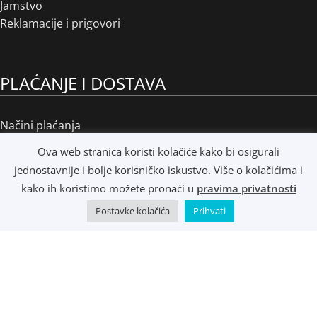
Jamstvo
Reklamacije i prigovori
PLAĆANJE I DOSTAVA
Načini plaćanja
Načini dostave
Ova web stranica koristi kolačiće kako bi osigurali
Osobno preuzimanje
jednostavnije i bolje korisničko iskustvo. Više o kolačićima i
R1 i e-Računi
kako ih koristimo možete pronaći u
pravima privatnosti
Postavke kolačića
Prihvati
©
Music Metropolis d.o.o.
- 2022 - Sva prava zadržana.