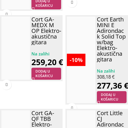
DODAJ U
KOŠARICU
Cort GA-
Cort Earth
MEDX M
MINI E
OP Elektro-
Adirondac
akustična
k Solid Top
gitara
w/bag
Elektro-
akustična
gitara
-10%
259,20
€
DODAJ U
KOŠARICU
308,18
€
277,36
DODAJ U
KOŠARICU
Cort GA-
Cort Little
QF TBB
CJ
Elektro-
Adirondac