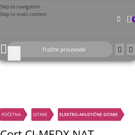
Skip to navigation
Skip to main content
-10%
Click to enlarge
POČETNA
GITARE
ELEKTRO-AKUSTIČNE GITARE
Cort CJ-MEDX NAT