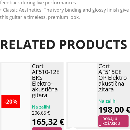
feedback during live performances.
• Classic Aesthetics: The ivory binding and glossy finish give
this guitar a timeless, premium look.
RELATED PRODUCTS
Cort
Cort
AF510-12E
AF515CE
BKS
OP Elektro-
Elektro-
akustična
akustična
gitara
gitara
-20%
198,00
206,65
€
165,32
€
DODAJ U
KOŠARICU