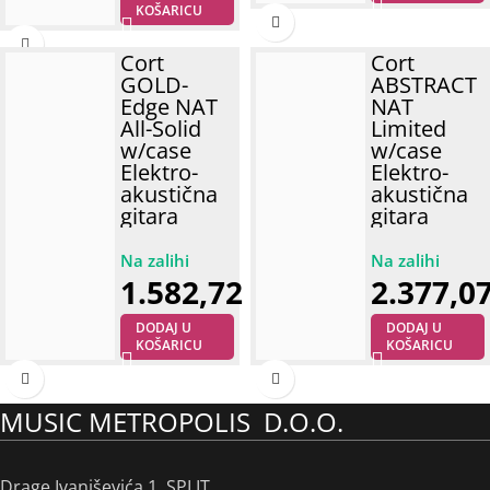
KOŠARICU
Cort
Cort
GOLD-
ABSTRACT
Edge NAT
NAT
All-Solid
Limited
w/case
w/case
Elektro-
Elektro-
akustična
akustična
gitara
gitara
1.582,72
€
2.377,0
DODAJ U
DODAJ U
KOŠARICU
KOŠARICU
MUSIC METROPOLIS D.O.O.
Drage Ivaniševića 1, SPLIT