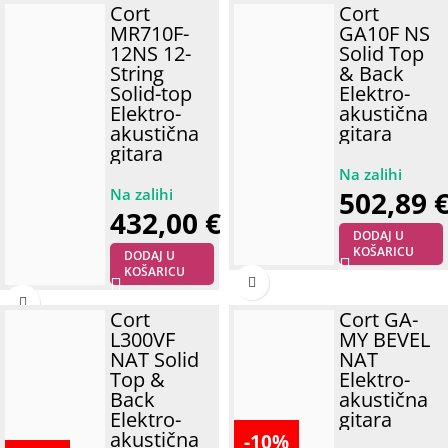
Cort
Cort
MR710F-
GA10F NS
12NS 12-
Solid Top
String
& Back
Solid-top
Elektro-
Elektro-
akustična
akustična
gitara
gitara
502,89
432,00
€
DODAJ U
KOŠARICU
DODAJ U
KOŠARICU
Cort
Cort GA-
L300VF
MY BEVEL
NAT Solid
NAT
Top &
Elektro-
Back
akustična
Elektro-
gitara
akustična
-10%