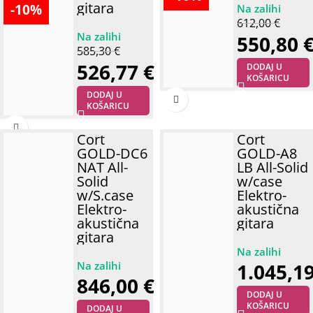
gitara
-10%
612,00
€
550,80
585,30
€
526,77
€
DODAJ U
KOŠARICU
DODAJ U
KOŠARICU
Cort
Cort
GOLD-DC6
GOLD-A8
NAT All-
LB All-Solid
Solid
w/case
w/S.case
Elektro-
Elektro-
akustična
akustična
gitara
gitara
1.045,1
846,00
€
DODAJ U
KOŠARICU
DODAJ U