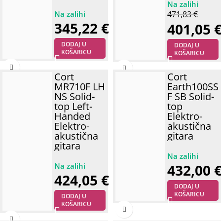
471,83
€
345,22
€
401,05
DODAJ U
DODAJ U
KOŠARICU
KOŠARICU
Cort
Cort
MR710F LH
Earth100SS
NS Solid-
F SB Solid-
top Left-
top
Handed
Elektro-
Elektro-
akustična
akustična
gitara
gitara
432,00
424,05
€
DODAJ U
KOŠARICU
DODAJ U
KOŠARICU