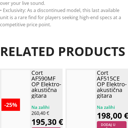
over your live sound.
• Exclusivity: As a discontinued model, this last available
unit is a rare find for players seeking high-end specs at a
competitive price point.
RELATED PRODUCTS
Cort
Cort
AF590MF
AF515CE
OP Elektro-
OP Elektro-
akustična
akustična
gitara
gitara
-25%
260,40
€
198,00
195,30
€
DODAJ U