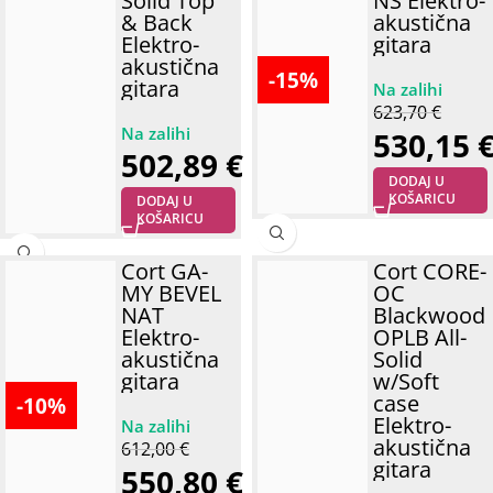
Solid Top
NS Elektro-
& Back
akustična
Elektro-
gitara
akustična
-15%
gitara
623,70
€
530,15
502,89
€
DODAJ U
KOŠARICU
DODAJ U
KOŠARICU
Cort GA-
Cort CORE-
MY BEVEL
OC
NAT
Blackwood
Elektro-
OPLB All-
akustična
Solid
gitara
w/Soft
case
-10%
Elektro-
akustična
612,00
€
gitara
550,80
€