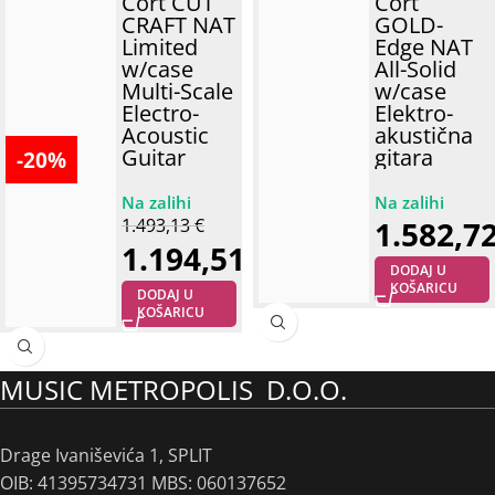
Cort CUT
Cort
CRAFT NAT
GOLD-
Limited
Edge NAT
w/case
All-Solid
Multi-Scale
w/case
Electro-
Elektro-
Acoustic
akustična
Guitar
gitara
-20%
1.493,13
€
1.582,7
1.194,51
€
DODAJ U
KOŠARICU
DODAJ U
KOŠARICU
MUSIC METROPOLIS D.O.O.
Drage Ivaniševića 1, SPLIT
OIB: 41395734731 MBS: 060137652