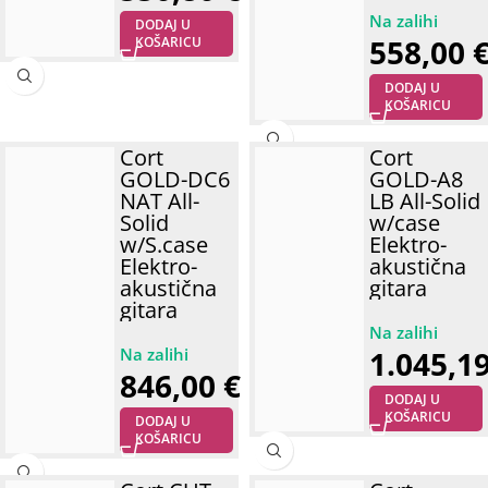
DODAJ U
558,00
KOŠARICU
DODAJ U
KOŠARICU
Cort
Cort
GOLD-DC6
GOLD-A8
NAT All-
LB All-Solid
Solid
w/case
w/S.case
Elektro-
Elektro-
akustična
akustična
gitara
gitara
1.045,1
846,00
€
DODAJ U
KOŠARICU
DODAJ U
KOŠARICU