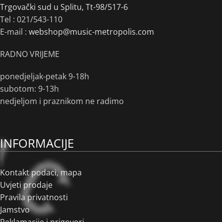
Trgovački sud u Splitu, Tt-98/517-6
Tel :
021/543-110
E-mail :
webshop@music-metropolis.com
RADNO VRIJEME
ponedjeljak-petak 9-18h
subotom: 9-13h
nedjeljom i praznikom ne radimo
INFORMACIJE
Kontakt podaci, mapa
Uvjeti prodaje
Pravila privatnosti
Jamstvo