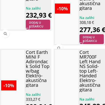
akustična
gitara
-10%
232,93
€
308,18
€
DODAJ U
KOŠARICU
277,36
DODAJ U
KOŠARICU
Cort Earth
Cort
MINI F
MR700F
Adirondac
Left Hand
k Solid Top
NS Solid-
w/bag
top Left-
Elektro-
Handed
akustična
Elektro-
gitara
akustična
-10%
gitara
333,27
€