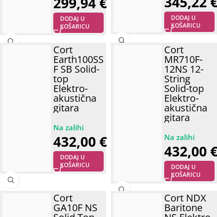
345,22
299,94
€
DODAJ U
DODAJ U
KOŠARICU
KOŠARICU
Cort
Cort
Earth100SS
MR710F-
F SB Solid-
12NS 12-
top
String
Elektro-
Solid-top
akustična
Elektro-
gitara
akustična
gitara
432,00
€
432,00
DODAJ U
KOŠARICU
DODAJ U
KOŠARICU
Cort
Cort NDX
GA10F NS
Baritone