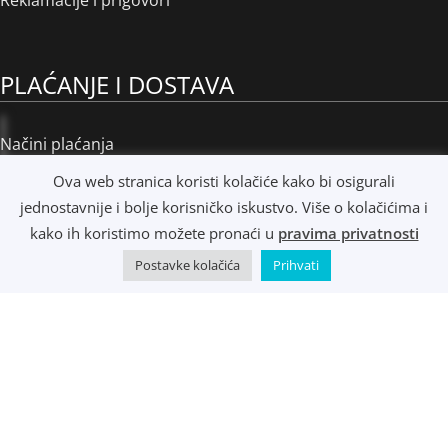
Reklamacije i prigovori
PLAĆANJE I DOSTAVA
Načini plaćanja
Načini dostave
Ova web stranica koristi kolačiće kako bi osigurali
Osobno preuzimanje
jednostavnije i bolje korisničko iskustvo. Više o kolačićima i
R1 i e-Računi
kako ih koristimo možete pronaći u
pravima privatnosti
Postavke kolačića
Prihvati
©
Music Metropolis d.o.o.
- 2022 - Sva prava zadržana.