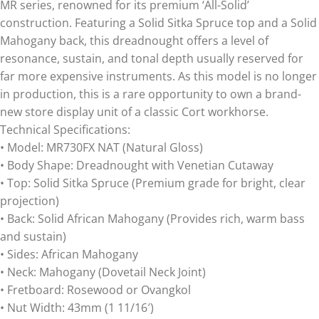
MR series, renowned for its premium ‘All-Solid’
construction. Featuring a Solid Sitka Spruce top and a Solid
Mahogany back, this dreadnought offers a level of
resonance, sustain, and tonal depth usually reserved for
far more expensive instruments. As this model is no longer
in production, this is a rare opportunity to own a brand-
new store display unit of a classic Cort workhorse.
Technical Specifications:
• Model: MR730FX NAT (Natural Gloss)
• Body Shape: Dreadnought with Venetian Cutaway
• Top: Solid Sitka Spruce (Premium grade for bright, clear
projection)
• Back: Solid African Mahogany (Provides rich, warm bass
and sustain)
• Sides: African Mahogany
• Neck: Mahogany (Dovetail Neck Joint)
• Fretboard: Rosewood or Ovangkol
• Nut Width: 43mm (1 11/16′)