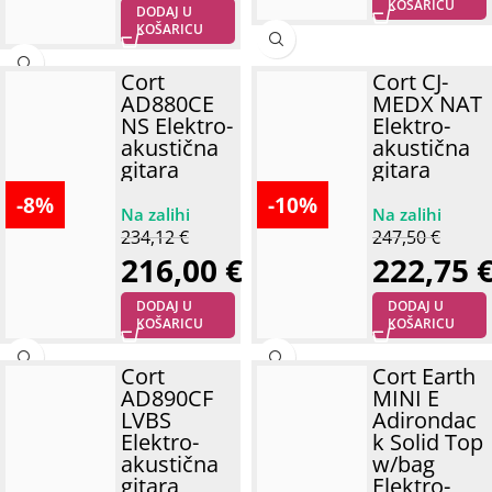
KOŠARICU
DODAJ U
KOŠARICU
Cort
Cort CJ-
AD880CE
MEDX NAT
NS Elektro-
Elektro-
akustična
akustična
gitara
gitara
-8%
-10%
234,12
€
247,50
€
216,00
€
222,75
DODAJ U
DODAJ U
KOŠARICU
KOŠARICU
Cort
Cort Earth
AD890CF
MINI E
LVBS
Adirondac
Elektro-
k Solid Top
akustična
w/bag
gitara
Elektro-