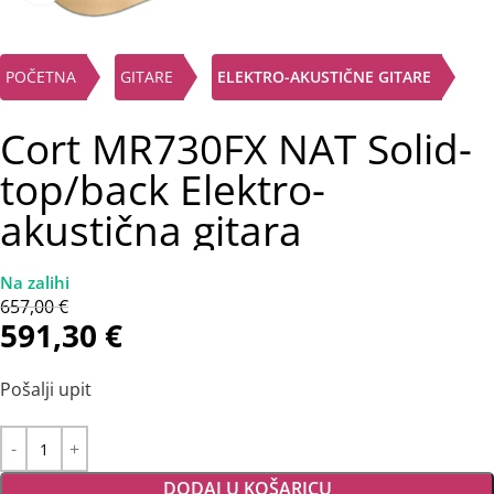
POČETNA
GITARE
ELEKTRO-AKUSTIČNE GITARE
Cort MR730FX NAT Solid-
top/back Elektro-
akustična gitara
657,00
€
591,30
€
Pošalji upit
DODAJ U KOŠARICU