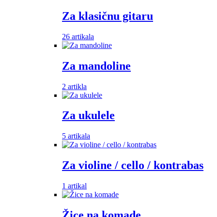
Za klasičnu gitaru
26 artikala
Za mandoline
2 artikla
Za ukulele
5 artikala
Za violine / cello / kontrabas
1 artikal
Žice na komade