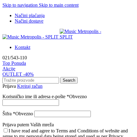
Skip to navigation
Skip to main content
Načini plaćanja
Načini dostave
Kontakt
021/543-110
Top Ponuda
Akcije
OUTLET -40%
Search
Prijava
Kreiraj račun
Korisničko ime ili adresa e-pošte
*
Obvezno
Šifra
*
Obvezno
Prijava putem Vaših mreža
I have read and agree to Terms and Conditions of website and
agree to my personal data being stored and used as per Privacy